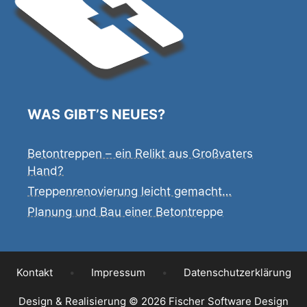
WAS GIBT’S NEUES?
Betontreppen – ein Relikt aus Großvaters
Hand?
Treppenrenovierung leicht gemacht…
Planung und Bau einer Betontreppe
Kontakt
•
Impressum
•
Datenschutzerklärung
Design & Realisierung © 2026
Fischer
Software Design