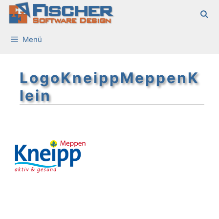
Fischer
Zum
Inhalt
Software Design
springen
Menü
LogoKneippMeppenK
lein