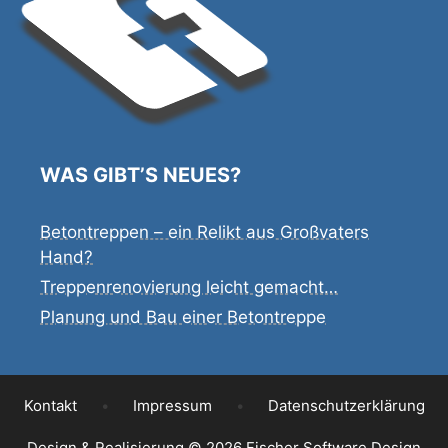
WAS GIBT’S NEUES?
Betontreppen – ein Relikt aus Großvaters
Hand?
Treppenrenovierung leicht gemacht…
Planung und Bau einer Betontreppe
Kontakt
•
Impressum
•
Datenschutzerklärung
Design & Realisierung © 2026
Fischer
Software Design