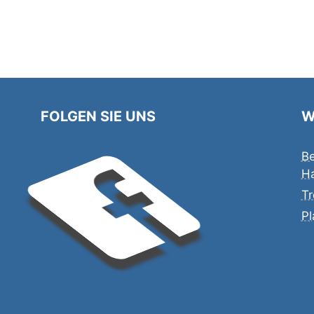
FOLGEN SIE UNS
W
Be
H
Tr
Pl