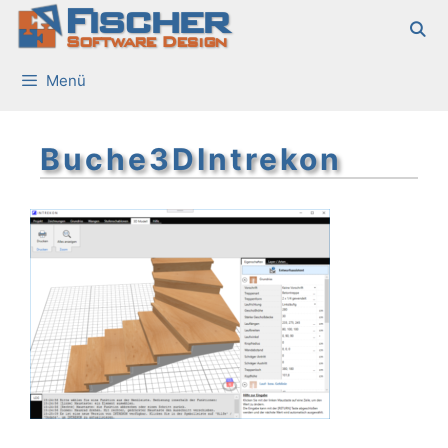
Fischer
Zum
Inhalt
Software Design
springen
Menü
Buche3DIntrekon